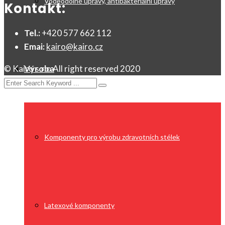
Voděodolné úpravy, antibakteriální úpravy
Kontakt:
Tel.:
+420 577 662 112
Emai:
kairo@kairo.cz
Výroba
© Kairo s.r.o All right reserved 2020
Komponenty pro výrobu zdravotních stélek
Latexové komponenty