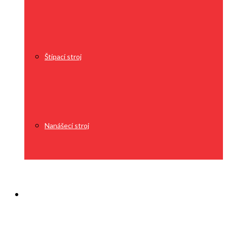
Štípací stroj
Nanášecí stroj
O nás