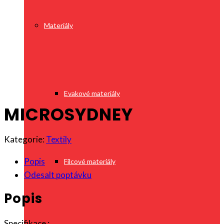
Materiály
Evakové materiály
MICROSYDNEY
Kategorie:
Textily
Popis
Filcové materiály
Odesalt poptávku
Popis
Specifikace :