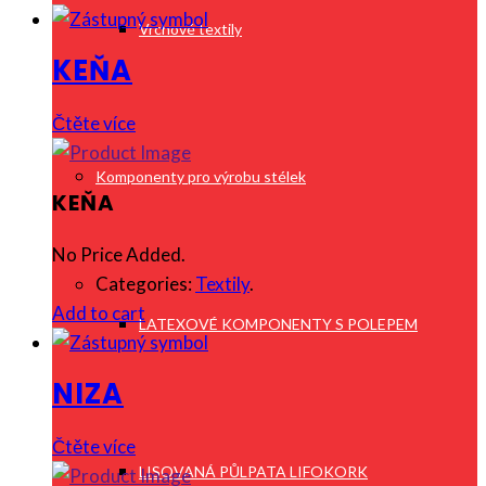
Vrchové textily
KEŇA
Čtěte více
Komponenty pro výrobu stélek
KEŇA
No Price Added.
Categories:
Textily
.
Add to cart
LATEXOVÉ KOMPONENTY S POLEPEM
NIZA
Čtěte více
LISOVANÁ PŮLPATA LIFOKORK