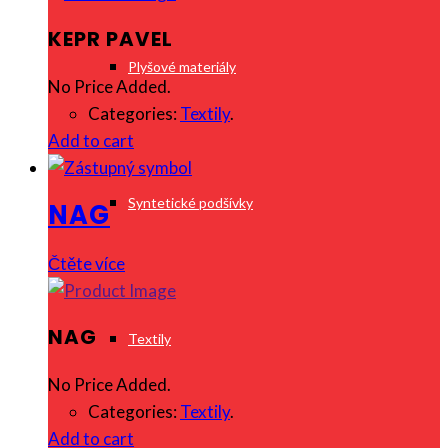
KEPR PAVEL
Plyšové materiály
No Price Added.
Categories:
Textily
.
Add to cart
Syntetické podšívky
NAG
Čtěte více
NAG
Textily
No Price Added.
Categories:
Textily
.
Add to cart