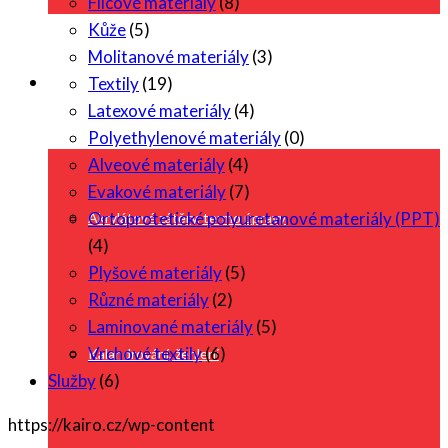
Filcové materiály
(8)
Kůže
(5)
Molitanové materiály
(3)
Služby
Textily
(19)
Latexové materiály
(4)
Polyethylenové materiály
(0)
Alveové materiály
(4)
Evakové materiály
(7)
Ortoprotetické polyuretanové materiály (PPT)
Akrylátové zátěry, termo úpravy
(4)
Plyšové materiály
(5)
Různé materiály
(2)
Laminované materiály
(5)
Vrchové textily
(6)
Kalandrování, žehlení
Služby
(6)
https://kairo.cz/wp-content