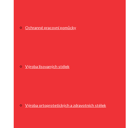
Ochranné pracovní pomůcky
Výroba lisovaných stélek
Výroba ortoprotetických a zdravotních stélek