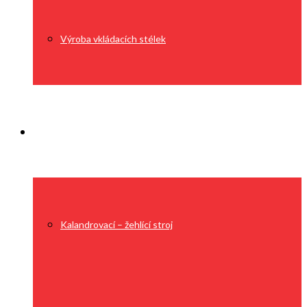
Výroba vkládacích stélek
Technologie
Kalandrovací – žehlící stroj