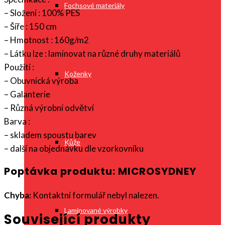
Fochsové materiály
– Složení : 100% PES
– Šíře : 150 cm
– Hmotnost : 160g/m2
– Látku lze : laminovat na různé druhy materiálů
Použití :
Koženky
– Obuvnická výroba
– Galanterie
– Různá výrobní odvětví
Barva :
– skladem spoustu barev
Kůže
– další na objednávku dle vzorkovníku
Poptávka produktu: MICROSYDNEY
Chyba:
Kontaktní formulář nebyl nalezen.
Laminované výrobky
Související produkty