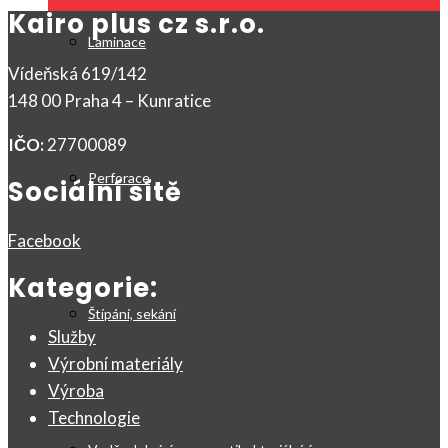
Kairo plus cz s.r.o.
Laminace
Vídeňská 619/142
148 00 Praha 4 – Kunratice
IČO:
27700089
Perforace
Sociální sítě
Facebook
Kategorie:
Štípání, sekání
Služby
Výrobní materiály
Výroba
Technologie