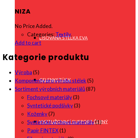
NIZA
No Price Added.
Categories:
Textily
.
LISOVANÁ STÉLKA EVA
Add to cart
Kategorie produktu
Výroba
(5)
GELENKSTÜCK
Komponenty pro výrobu stélek
(5)
Sortiment výrobních materiálů
(87)
Fochsové materiály
(3)
Syntetické podšívky
(3)
Koženky
(7)
VYZTUŽOVACÍ SUPPORT ČERNÝ
Syntetické vrchové materiály
(1)
Papír FINTEX
(1)