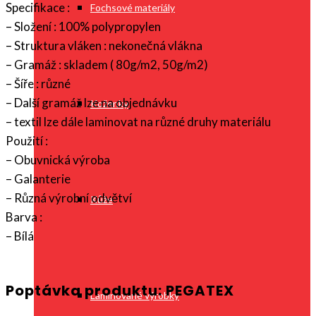
Specifikace :
Fochsové materiály
– Složení : 100% polypropylen
– Struktura vláken : nekonečná vlákna
– Gramáž : skladem ( 80g/m2, 50g/m2)
– Šíře : různé
– Další gramáž lze na objednávku
Koženky
– textil lze dále laminovat na různé druhy materiálu
Použití :
– Obuvnická výroba
– Galanterie
– Různá výrobní odvětví
Kůže
Barva :
– Bílá
Poptávka produktu: PEGATEX
Laminované výrobky