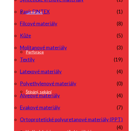
Papír FINTEX
(1)
Laminace
Filcové materiály
(8)
Kůže
(5)
Molitanové materiály
(3)
Perforace
Textily
(19)
Latexové materiály
(4)
Polyethylenové materiály
(0)
Štípání, sekání
Alveové materiály
(4)
Evakové materiály
(7)
Ortoprotetické polyuretanové materiály (PPT)
(4)