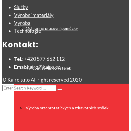
Služby
Výrobní materiály
Výroba
Ochranné pracovní pomůcky
Technologie
Kontakt:
Tel.:
+420 577 662 112
Emai:
kairo@kairo.cz
Výroba lisovaných stélek
© Kairo s.r.o All right reserved 2020
Výroba ortoprotetických a zdravotních stélek