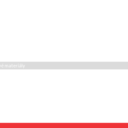
é materiály