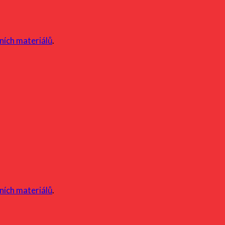
ních materiálů
.
ních materiálů
.