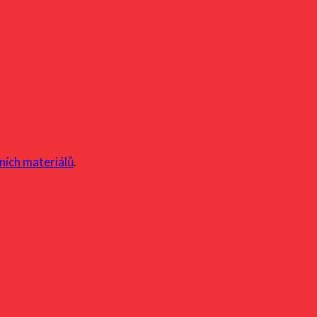
ních materiálů
.