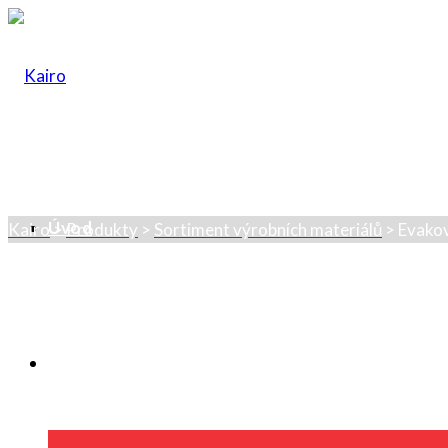
Evakové materiály
Úvod
Kairo
>
Produkty
>
Sortiment výrobních materiálů
>
Evakov
Sortiment