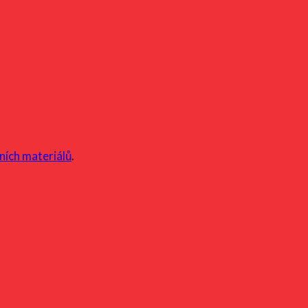
ních materiálů
.