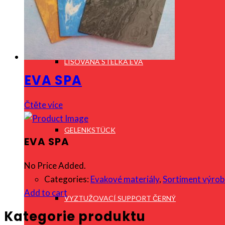
LISOVANÁ STÉLKA EVA
EVA SPA
Čtěte více
GELENKSTÜCK
EVA SPA
No Price Added.
Categories:
Evakové materiály
,
Sortiment výrob
Add to cart
VYZTUŽOVACÍ SUPPORT ČERNÝ
Kategorie produktu