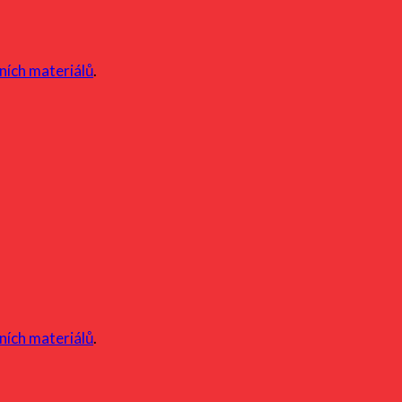
ních materiálů
.
ních materiálů
.