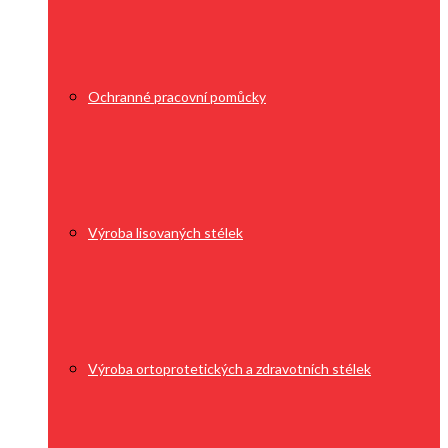
Ochranné pracovní pomůcky
Výroba lisovaných stélek
Výroba ortoprotetických a zdravotních stélek