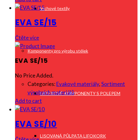
Vrchové textily
EVA SE/15
Čtěte více
Komponenty pro výrobu stélek
EVA SE/15
No Price Added.
Categories:
Evakové materiály
,
Sortiment
výrobních materiálů
.
LATEXOVÉ KOMPONENTY S POLEPEM
Add to cart
EVA SE/10
LISOVANÁ PŮLPATA LIFOKORK
Čtěte více