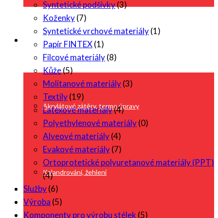
Syntetické podšívky
(3)
Koženky
(7)
Syntetické vrchové materiály
(1)
Služby
Papír FINTEX
(1)
Filcové materiály
(8)
Kůže
(5)
Molitanové materiály
(3)
Textily
(19)
Akrylátové zátěry, termo úpravy
Latexové materiály
(4)
Polyethylenové materiály
(0)
Alveové materiály
(4)
Evakové materiály
(7)
Ortoprotetické polyuretanové materiály (PPT)
Kalandrování, žehlení
(4)
Služby
(6)
Výroba
(5)
Komponenty pro výrobu stélek
(5)