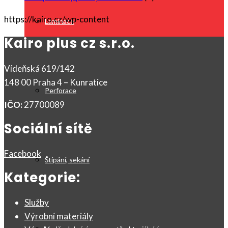
https://kairo.cz/wp-content
Laminace
Kairo plus cz s.r.o.
Vídeňská 619/142
148 00 Praha 4 – Kunratice
Perforace
IČO:
27700089
Sociální sítě
Facebook
Štípání, sekání
Kategorie:
Služby
Výrobní materiály