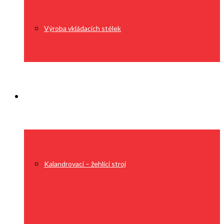
Výroba vkládacích stélek
Technologie
Kalandrovací – žehlící stroj