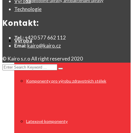
Voděodolné úpravy, antibakteriální úpravy
Výroba
Technologie
Kontakt:
Tel.:
+420 577 662 112
Výroba
Emai:
kairo@kairo.cz
© Kairo s.r.o All right reserved 2020
Komponenty pro výrobu zdravotních stélek
Latexové komponenty