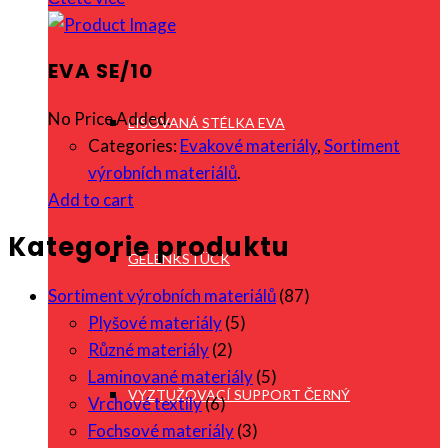
EVA SE/10
No Price Added.
LISOVANÁ STÉLKA EVA
Categories:
Evakové materiály
,
Sortiment
výrobních materiálů
.
Add to cart
Kategorie produktu
GELENKSTÜCK
Sortiment výrobních materiálů
(87)
Plyšové materiály
(5)
Různé materiály
(2)
Laminované materiály
(5)
VYZTUŽOVACÍ SUPPORT ČERNÝ
Vrchové textily
(6)
Fochsové materiály
(3)