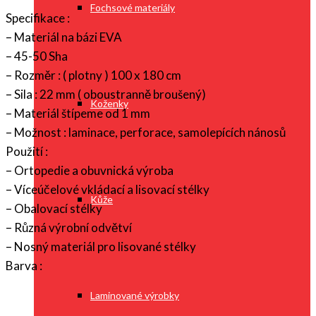
Fochsové materiály
Specifikace :
– Materiál na bázi EVA
– 45-50 Sha
– Rozměr : ( plotny ) 100 x 180 cm
– Sila : 22 mm ( oboustranně broušený)
Koženky
– Materiál štípeme od 1 mm
– Možnost : laminace, perforace, samolepících nánosů
Použití :
– Ortopedie a obuvnická výroba
– Víceúčelové vkládací a lisovací stélky
Kůže
– Obalovací stélky
– Různá výrobní odvětví
– Nosný materiál pro lisované stélky
Barva :
Laminované výrobky