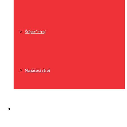
Štípací stroj
Nanášecí stroj
O nás