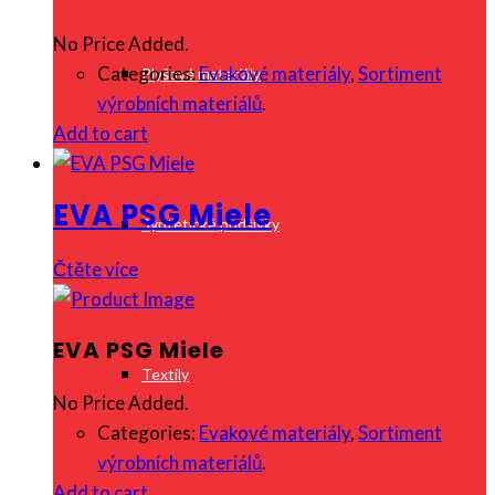
No Price Added.
Categories:
Evakové materiály
,
Sortiment
Plyšové materiály
výrobních materiálů
.
Add to cart
EVA PSG Miele
Syntetické podšívky
Čtěte více
EVA PSG Miele
Textily
No Price Added.
Categories:
Evakové materiály
,
Sortiment
výrobních materiálů
.
Add to cart