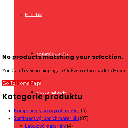
Materiály
Evakové materiály
No products matching your selection.
You Can Try Searching again Or Even return back to Home 
Go To Home Page
Filcové materiály
Kategorie produktu
Komponenty pro výrobu stélek
(5)
Sortiment výrobních materiálů
(87)
Latexové materiály
(4)