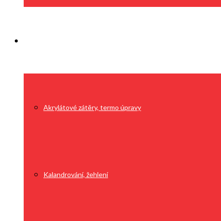
Služby
Akrylátové zátěry, termo úpravy
Kalandrování, žehlení