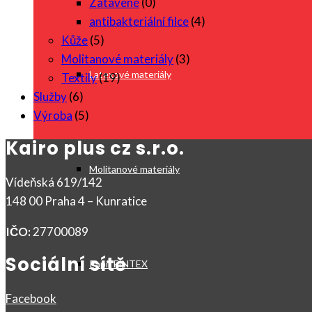
Zatavené
(0)
antibakteriální filce
(4)
Kůže
(5)
Molitanové materiály
(3)
Latexové materiály
Textily
(19)
Služby
(6)
Výroba
(5)
Kairo plus cz s.r.o.
Molitanové materiály
Vídeňská 619/142
148 00 Praha 4 – Kunratice
IČO:
27700089
Sociální sítě
Papír FINTEX
Facebook