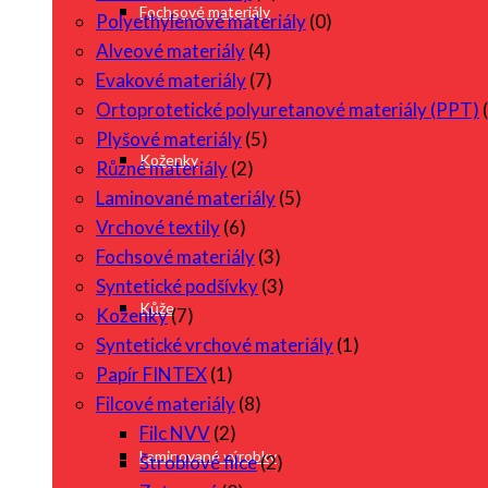
Fochsové materiály
Polyethylenové materiály
(0)
Alveové materiály
(4)
Evakové materiály
(7)
Ortoprotetické polyuretanové materiály (PPT)
Plyšové materiály
(5)
Koženky
Různé materiály
(2)
Laminované materiály
(5)
Vrchové textily
(6)
Fochsové materiály
(3)
Syntetické podšívky
(3)
Kůže
Koženky
(7)
Syntetické vrchové materiály
(1)
Papír FINTEX
(1)
Filcové materiály
(8)
Filc NVV
(2)
Laminované výrobky
Štroblové filce
(2)