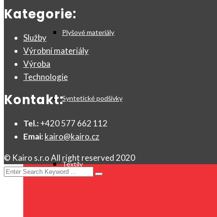
Kategorie:
Plyšové materiály
Služby
Výrobní materiály
Výroba
Technologie
Kontakt:
Syntetické podšívky
Tel.:
+420 577 662 112
Emai:
kairo@kairo.cz
© Kairo s.r.o All right reserved 2020
Textily