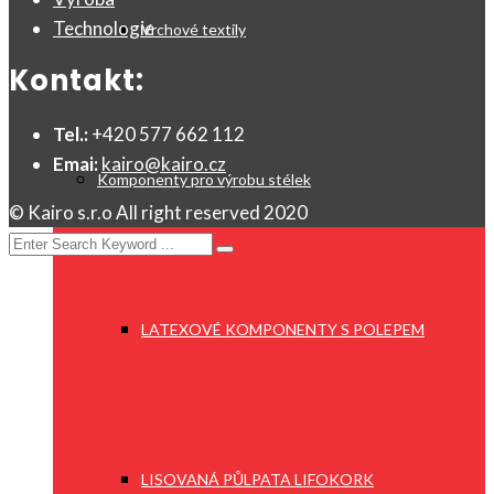
Technologie
Vrchové textily
Kontakt:
Tel.:
+420 577 662 112
Emai:
kairo@kairo.cz
Komponenty pro výrobu stélek
© Kairo s.r.o All right reserved 2020
LATEXOVÉ KOMPONENTY S POLEPEM
LISOVANÁ PŮLPATA LIFOKORK