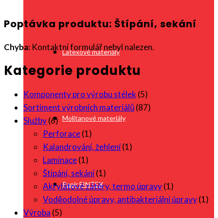
Poptávka produktu: Štípání, sekání
Chyba:
Kontaktní formulář nebyl nalezen.
Latexové materiály
Kategorie produktu
Komponenty pro výrobu stélek
(5)
Sortiment výrobních materiálů
(87)
Molitanové materiály
Služby
(6)
Perforace
(1)
Kalandrování, žehlení
(1)
Laminace
(1)
Štípání, sekání
(1)
Papír FINTEX
Akrylátové zátěry, termo úpravy
(1)
Voděodolné úpravy, antibakteriální úpravy
(1)
Výroba
(5)