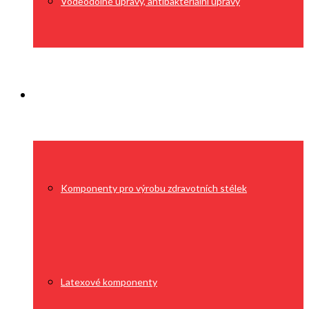
Voděodolné úpravy, antibakteriální úpravy
Výroba
Komponenty pro výrobu zdravotních stélek
Latexové komponenty