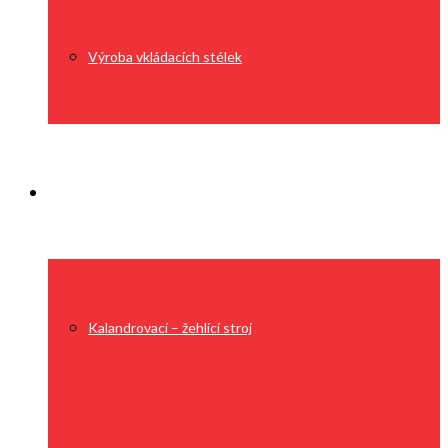
Výroba vkládacích stélek
Technologie
Kalandrovací – žehlící stroj