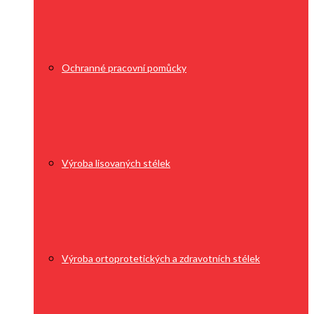
Ochranné pracovní pomůcky
Výroba lisovaných stélek
Výroba ortoprotetických a zdravotních stélek