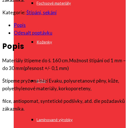
Fochsové materiály
Kategorie:
Štípání, sekání
Popis
Odesalt poptávku
Koženky
Popis
Materiály štípeme do š. 160 cm.Možnost štípání od 1 mm –
do 30 mm(přesnost +/- 0,1 mm)
Štípeme pryže na bázi Evaku, polyuretanové pěny, kůže,
Kůže
polyethylenové materiály, korkoporeteny,
filce, antiopomat, syntetické podšívky, atd. dle požadavků
zákazníka.
Laminované výrobky