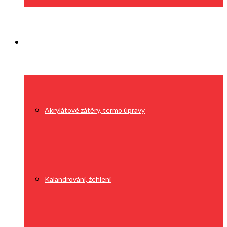
Služby
Akrylátové zátěry, termo úpravy
Kalandrování, žehlení