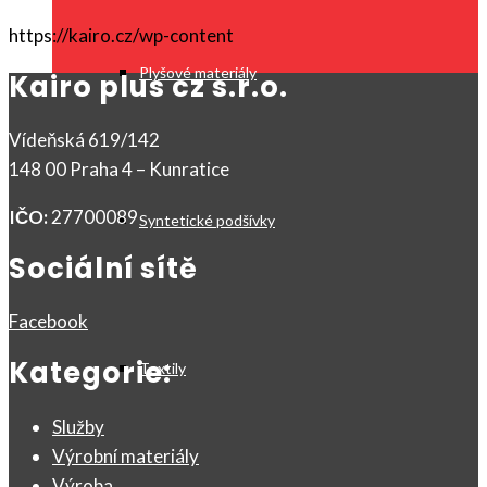
https://kairo.cz/wp-content
Plyšové materiály
Kairo plus cz s.r.o.
Vídeňská 619/142
148 00 Praha 4 – Kunratice
IČO:
27700089
Syntetické podšívky
Sociální sítě
Facebook
Kategorie:
Textily
Služby
Výrobní materiály
Výroba