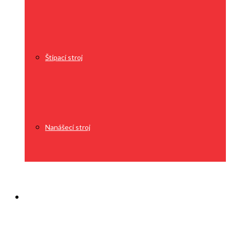
Štípací stroj
Nanášecí stroj
O nás