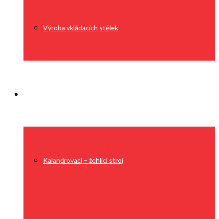
Výroba vkládacích stélek
Technologie
Kalandrovací – žehlící stroj