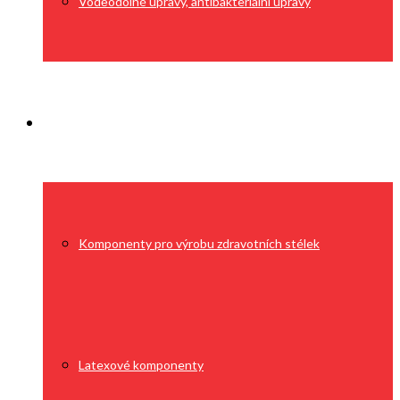
Voděodolné úpravy, antibakteriální úpravy
Výroba
Komponenty pro výrobu zdravotních stélek
Latexové komponenty