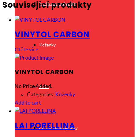
Související produkty
Fochsové materiály
VINYTOL CARBON
Koženky
Čtěte více
VINYTOL CARBON
No Price Added.
Kůže
Categories:
Koženky
.
Add to cart
LAI PORELLINA
Laminované výrobky