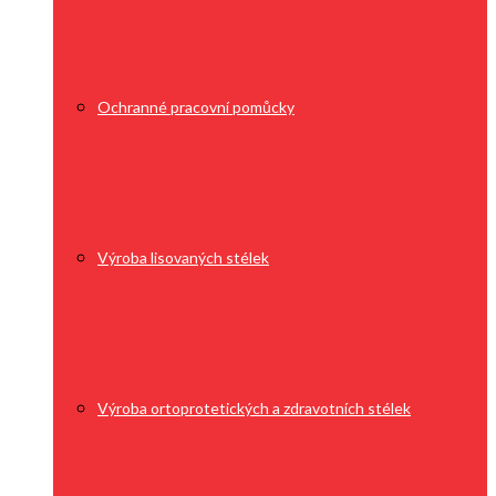
Ochranné pracovní pomůcky
Výroba lisovaných stélek
Výroba ortoprotetických a zdravotních stélek