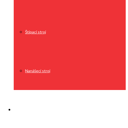
Štípací stroj
Nanášecí stroj
O nás