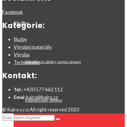
Facebook
Služby
Kategorie:
Služby
Výrobní materiály
Výroba
Technologie
Akrylátové zátěry, termo úpravy
Kontakt:
Tel.:
+420 577 662 112
Emai:
kairo@kairo.cz
Kalandrování, žehlení
© Kairo s.r.o All right reserved 2020