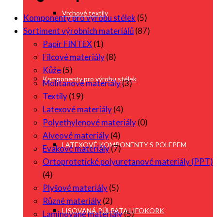
Vrchové textily
Komponenty pro výrobu stélek
(5)
Sortiment výrobních materiálů
(87)
Papír FINTEX
(1)
Filcové materiály
(8)
Kůže
(5)
Komponenty pro výrobu stélek
Molitanové materiály
(3)
Textily
(19)
Latexové materiály
(4)
Polyethylenové materiály
(0)
Alveové materiály
(4)
LATEXOVÉ KOMPONENTY S POLEPEM
Evakové materiály
(7)
Ortoprotetické polyuretanové materiály (PPT)
(4)
Plyšové materiály
(5)
Různé materiály
(2)
LISOVANÁ PŮLPATA LIFOKORK
Laminované materiály
(5)