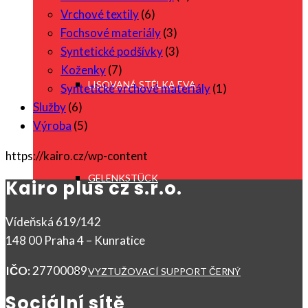
Vrchové textily
(6)
Fochsové materiály
(3)
Syntetické podšívky
(3)
Koženky
(7)
LISOVANÁ STÉLKA EVA
Syntetické vrchové materiály
(1)
Služby
(6)
Výroba
(5)
https://kairo.cz/wp-content
GELENKSTÜCK
Kairo plus cz s.r.o.
Vídeňská 619/142
148 00 Praha 4 – Kunratice
IČO:
27700089
VYZTUŽOVACÍ SUPPORT ČERNÝ
Sociální sítě