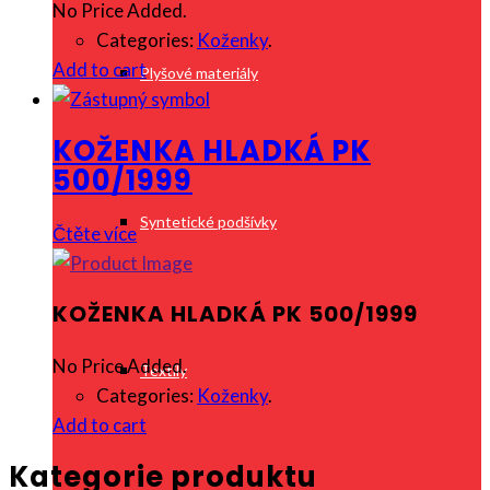
No Price Added.
Categories:
Koženky
.
Add to cart
Plyšové materiály
KOŽENKA HLADKÁ PK
500/1999
Syntetické podšívky
Čtěte více
KOŽENKA HLADKÁ PK 500/1999
No Price Added.
Textily
Categories:
Koženky
.
Add to cart
Kategorie produktu