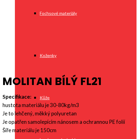
Fochsové materiály
Koženky
MOLITAN BÍLÝ FL21
Specifikace:
Kůže
hustota materiálu je 30-80kg/m3
Je to lehčený, měkký polyuretan
Je opatřen samolepícím nánosem a ochrannou PE folií
Šíře materiálu je 150cm