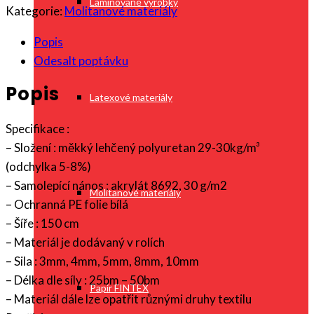
Laminované výrobky
Kategorie:
Molitanové materiály
Popis
Odesalt poptávku
Popis
Latexové materiály
Specifikace :
– Složení : měkký lehčený polyuretan 29-30kg/m³
(odchylka 5-8%)
– Samolepící nános : akrylát 8692, 30 g/m2
Molitanové materiály
– Ochranná PE folie bílá
– Šíře : 150 cm
– Materiál je dodávaný v rolích
– Sila : 3mm, 4mm, 5mm, 8mm, 10mm
– Délka dle síly : 25bm – 50bm
Papír FINTEX
– Materiál dále lze opatřit různými druhy textilu