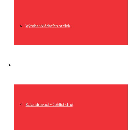
Výroba vkládacích stélek
Technologie
Kalandrovací – žehlící stroj