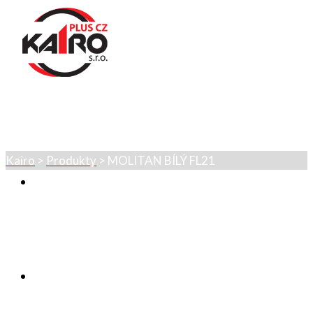
MOLITAN BÍLÝ FL21
Kairo
>
Produkty
>
MOLITAN BÍLÝ FL21
Úvod
Sortiment