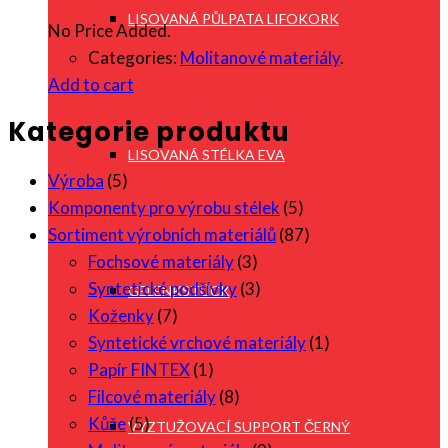
LISOVANÁ PŮLPATA LIFOKORK
No Price Added.
Categories:
Molitanové materiály
.
Add to cart
Kategorie produktu
LISOVANÁ STÉLKA EVA
Výroba
(5)
Komponenty pro výrobu stélek
(5)
Sortiment výrobních materiálů
(87)
Fochsové materiály
(3)
Syntetické podšívky
(3)
GELENKSTÜCK
Koženky
(7)
Syntetické vrchové materiály
(1)
Papír FINTEX
(1)
Filcové materiály
(8)
Kůže
(5)
VYZTUŽOVACÍ SUPPORT ČERNÝ