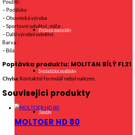
Použití :
– Podšívky
– Obuvnická výroba
– Sportovní odvětví : míče
Plyšové materiály
– Další výrobní odvětví
Barva :
– Bílá
Poptávka produktu: MOLITAN BÍLÝ FL21
Syntetické podšívky
Chyba:
Kontaktní formulář nebyl nalezen.
Související produkty
Textily
MOLTOER HD 80