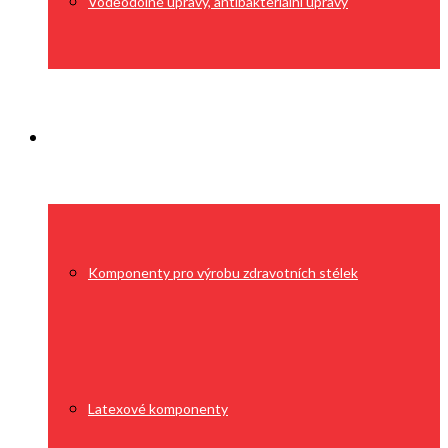
Voděodolné úpravy, antibakteriální úpravy
Výroba
Komponenty pro výrobu zdravotních stélek
Latexové komponenty