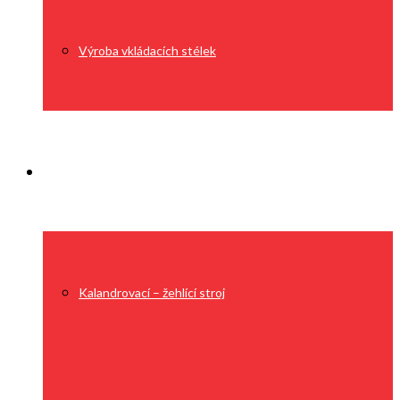
Výroba vkládacích stélek
Technologie
Kalandrovací – žehlící stroj