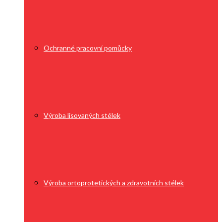
Ochranné pracovní pomůcky
Výroba lisovaných stélek
Výroba ortoprotetických a zdravotních stélek