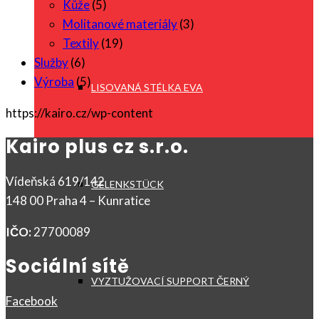
Kůže
(5)
Molitanové materiály
(3)
Textily
(19)
Služby
(6)
Výroba
(5)
LISOVANÁ STÉLKA EVA
https://kairo.cz/wp-content
Kairo plus cz s.r.o.
Vídeňská 619/142
GELENKSTÜCK
148 00 Praha 4 – Kunratice
IČO:
27700089
Sociální sítě
VYZTUŽOVACÍ SUPPORT ČERNÝ
Facebook