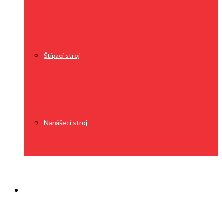
Štípací stroj
Nanášecí stroj
O nás