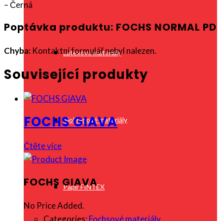
– Černá
Poptávka produktu: FOCHS NORMAL PD
Chyba:
Kontaktní formulář nebyl nalezen.
Latexové materiály
Související produkty
FOCHS GIAVA
Molitanové materiály
Čtěte více
FOCHS GIAVA
Papír FINTEX
No Price Added.
Categories:
Fochsové materiály
.