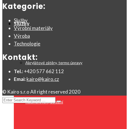
Kategorie:
Služby
Služby
Výrobní materiály
Výroba
Technologie
Kontakt:
Akrylátové zátěry, termo úpravy
Tel.:
+420 577 662 112
Emai:
kairo@kairo.cz
© Kairo s.r.o All right reserved 2020
Kalandrování, žehlení