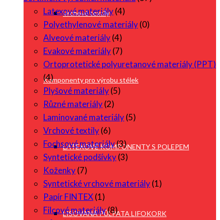
Latexové materiály
(4)
Vrchové textily
Polyethylenové materiály
(0)
Alveové materiály
(4)
Evakové materiály
(7)
Ortoprotetické polyuretanové materiály (PPT)
(4)
Komponenty pro výrobu stélek
Plyšové materiály
(5)
Různé materiály
(2)
Laminované materiály
(5)
Vrchové textily
(6)
Fochsové materiály
(3)
LATEXOVÉ KOMPONENTY S POLEPEM
Syntetické podšívky
(3)
Koženky
(7)
Syntetické vrchové materiály
(1)
Papír FINTEX
(1)
Filcové materiály
(8)
LISOVANÁ PŮLPATA LIFOKORK