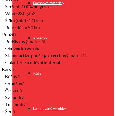
Fochsové materiály
– Složení : 100% polyester
– Váha : 230g/m2
– Šířka (role) : 140 cm
– Role : délka 50 bm
Použití :
Koženky
– Podšívkový materiál
– Obuvnická výroba
– S laminací lze použít jako vrchový materiál
– Galanterie a oděvní materiál
Barva :
Kůže
– Béžová
– Oranžová
– Červená
– Sv. modrá
– Tm. modrá
Laminované výrobky
– Šedá