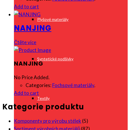
Add to cart
Plyšové materiály
NANJING
Čtěte více
Syntetické podšívky
NANJING
No Price Added.
Categories:
Fochsové materiály
.
Add to cart
Textily
Kategorie produktu
Komponenty pro výrobu stélek
(5)
Sortiment výrobních materiálů
(87)