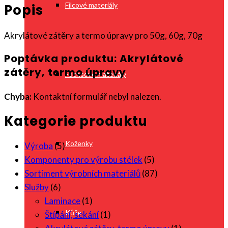
Filcové materiály
Popis
Akrylátové zátěry a termo úpravy pro 50g, 60g, 70g
Poptávka produktu: Akrylátové
zátěry, termo úpravy
Fochsové materiály
Chyba:
Kontaktní formulář nebyl nalezen.
Kategorie produktu
Koženky
Výroba
(5)
Komponenty pro výrobu stélek
(5)
Sortiment výrobních materiálů
(87)
Služby
(6)
Laminace
(1)
Kůže
Štípání, sekání
(1)