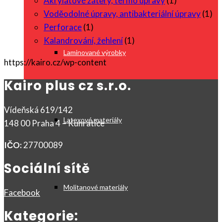
Akrylátové zátěry, termo úpravy
(1)
Voděodolné úpravy, antibakteriální úpravy
(1)
Perforace
(1)
Kalandrování, žehlení
(1)
Laminované výrobky
https://kairo.cz/wp-content
Kairo plus cz s.r.o.
Vídeňská 619/142
Latexové materiály
148 00 Praha 4 – Kunratice
IČO:
27700089
Sociální sítě
Molitanové materiály
Facebook
Kategorie: