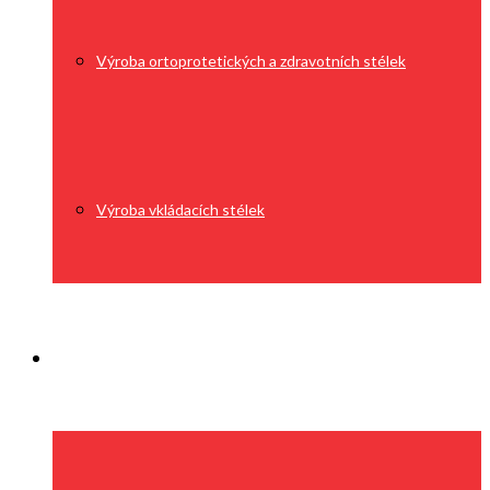
Výroba ortoprotetických a zdravotních stélek
Výroba vkládacích stélek
Technologie