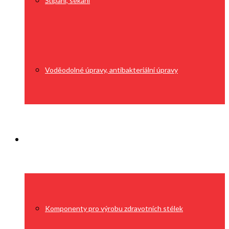
Štípání, sekání
Voděodolné úpravy, antibakteriální úpravy
Výroba
Komponenty pro výrobu zdravotních stélek