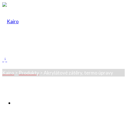
Akrylátové zátěry,
termo úpravy
Kairo
>
Produkty
>
Akrylátové zátěry, termo úpravy
Úvod